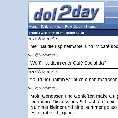
Home
>
Parteien
>
ksp
>
Roter Salon
>
Thema
Thema: Willkommen im "Roten Salon"!
@Anonym
Von:
hier hat die ksp heimspiel und im café soci
@Anonym
Von:
Wofür ist dann euer Café Social da?
@Anonym
Von:
tja, früher hatten wir auch einen matrosen
@Anonym
Von:
Moin Genossen und Genießer, make OF gr
legendäre Diskussions-Schlachten in einig
Nummer kleiner und eine Nummer gelasse
es, glaube ich, genug.