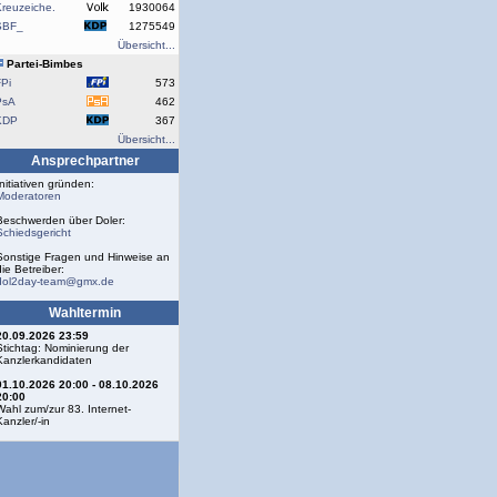
reuzeiche.
1930064
SBF_
1275549
Übersicht...
Partei-Bimbes
Pi
573
PsA
462
KDP
367
Übersicht...
Ansprechpartner
Initiativen gründen:
Moderatoren
Beschwerden über Doler:
Schiedsgericht
Sonstige Fragen und Hinweise an
die Betreiber:
dol2day-team@gmx.de
Wahltermin
20.09.2026 23:59
Stichtag: Nominierung der
Kanzlerkandidaten
01.10.2026 20:00 - 08.10.2026
20:00
Wahl zum/zur 83. Internet-
Kanzler/-in