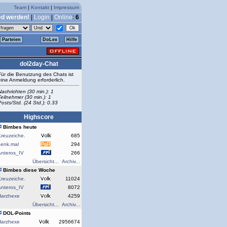
Team
|
Kontakt
|
Impressum
ed werden!
|
Login
|
Online
:
6
Parteien
DoLex
Hilfe
dol2day-Chat
Für die Benutzung des Chats ist
eine Anmeldung erforderlich.
Nachrichten (30 min.): 1
Teilnehmer (30 min.): 1
Posts/Std. (24 Std.): 0.33
Highscore
Bimbes heute
reuzeiche.
685
denk.mal
294
Anteros_IV
266
Übersicht...
Archiv...
Bimbes diese Woche
reuzeiche.
11024
Anteros_IV
8072
Harzhexe
4259
Übersicht...
Archiv...
DOL-Points
Harzhexe
2956674