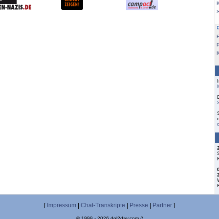
K
F
[
Impressum
|
Chat-Transkripte
|
Presse
|
Partner
]
© 1999 - 2026 dol2day.com ()