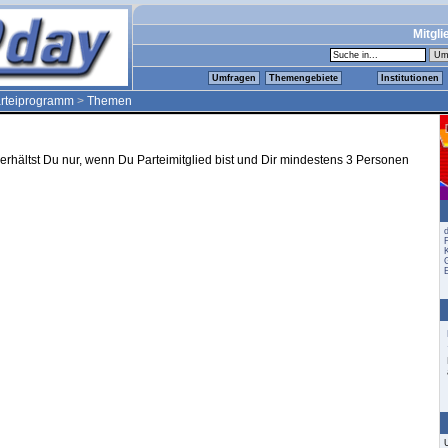
Mitgli
Umfragen
Themengebiete
Institutionen
rteiprogramm
>
Themen
rhältst Du nur, wenn Du Parteimitglied bist und Dir mindestens 3 Personen
K