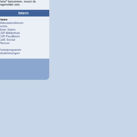
Partei" beizutreten, musst du
angemeldet sein.
Intern
Foren
Diskussionsforum
Archiv
Roter Salon
KSP-Bibliothek
KSP-Feuilleton
Café Social
Plenum
Parteiprogramm
Abstimmungen