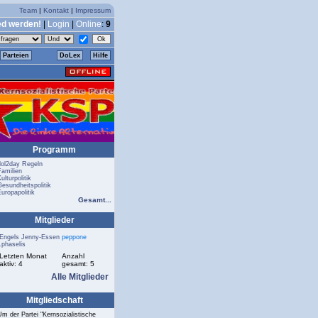
Team
|
Kontakt
|
Impressum
ed werden!
|
Login
|
Online
:
9
Parteien
DoLex
Hilfe
Programm
dol2day Regeln
Familien
ulturpolitik
Gesundheitspolitik
Europapolitik
Gesamt...
Mitglieder
Engels
Jenny-Essen
peppone
.phaselis
Letzten Monat
Anzahl
aktiv: 4
gesamt: 5
Alle Mitglieder
Mitgliedschaft
Um der Partei "Kernsozialistische