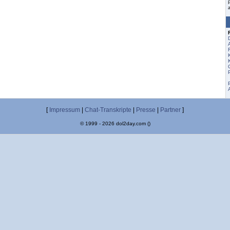
[
Impressum
|
Chat-Transkripte
|
Presse
|
Partner
]
© 1999 - 2026 dol2day.com ()