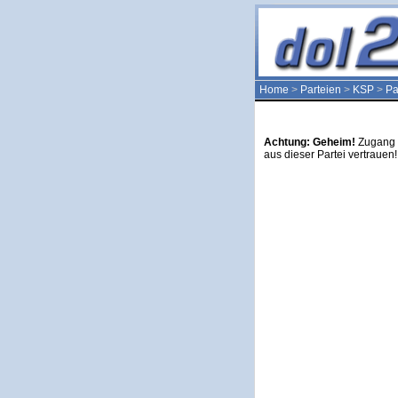
Home
>
Parteien
>
KSP
>
Pa
Achtung: Geheim!
Zugang e
aus dieser Partei vertrauen!