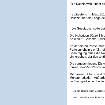
"Die Kanzlerwahl findet al
- Spätestens im März 201
Doliszit über die Länge de
- Die Gesetzbuchseite Lei
Die bisherigen Sätze 1 b
Abschnitt B Absatz 3) wer
"In der ersten Phase muss
Parteienrichtlinie erfüllt,
Beantragung muss die Nom
einhergehen, der den amti
Die vorgeschriebene Disk
thread_id=295622&positio
Mit diesem Doliszit wird 
Monate reduziert. Außerde
und korrigiert einen Fehle
Ja, ich stimme dem Doliszitvo
Nein, ich lehne den Doliszitv