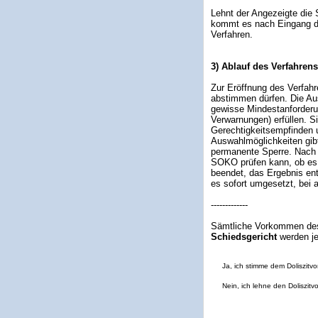
Lehnt der Angezeigte die 
kommt es nach Eingang de
Verfahren.
3) Ablauf des Verfahrens
Zur Eröffnung des Verfahr
abstimmen dürfen. Die Aus
gewisse Mindestanforderun
Verwarnungen) erfüllen. S
Gerechtigkeitsempfinden
Auswahlmöglichkeiten gib
permanente Sperre. Nach A
SOKO prüfen kann, ob es
beendet, das Ergebnis ent
es sofort umgesetzt, bei
-------------
Sämtliche Vorkommen de
Schiedsgericht
werden je
Ja, ich stimme dem Doliszitvo
Nein, ich lehne den Doliszitv