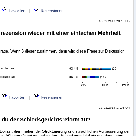
Favoriten
|
Rezensionen
06.02.2017 20:48 Uhr
rezension wieder mit einer einfachen Mehrheit
Frage. Wenn 3 dieser zustimmen, dann wird diese Frage zur Diskussion
rschlag zu.
63,4%
(26)
orschlag ab.
36,6%
(15)
Favoriten
|
Rezensionen
12.01.2014 17:03 Uhr
t du der Schiedsgerichtsreform zu?
oliszit dient neben der Strukturierung und sprachlichen Aufbesserung der
zum früheren Gremium verfassten - Schiedsgerichtslinie aus dem Jahre