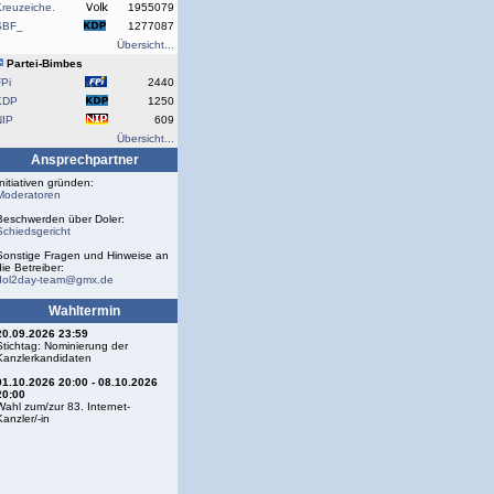
reuzeiche.
1955079
SBF_
1277087
Übersicht...
Partei-Bimbes
Pi
2440
KDP
1250
NIP
609
Übersicht...
Ansprechpartner
Initiativen gründen:
Moderatoren
Beschwerden über Doler:
Schiedsgericht
Sonstige Fragen und Hinweise an
die Betreiber:
dol2day-team@gmx.de
Wahltermin
20.09.2026 23:59
Stichtag: Nominierung der
Kanzlerkandidaten
01.10.2026 20:00 - 08.10.2026
20:00
Wahl zum/zur 83. Internet-
Kanzler/-in