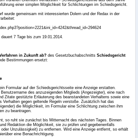
führung einer simplen Möglichkeit für Schlichtungen im Schiedsgericht.
wurf wurde gemeinsam mit interessierten Dolern und der Redax in der
arbeitet:
index.php3?position=2221&ini_id=4242&thread_id=294624
 dauert 7 Tage bis zum 19.01.2014.
 Verfahren in Zukunft ab?
des Gesetzbuchabschnitts
Schiedsgericht
ende Bestimmungen ersetzt:
e
ein Formular auf der Schiedsgerichtsseite eine Anzeige erstatten.
 Benutzername des anzuzeigenden Mitglieds (Angezeigter), eine nach
nd Zitate gestützte Erläuterung des beanstandeten Verhaltens sowie eine
es Verhalten gegen geltende Regeln verstoße. Zusätzlich hat das
igender) die Möglichkeit, im Formular eine Schlichtung zwischen ihm
en zu beantragen.
cht, so ruht sie zunächst bis Mitternacht des nächsten Tages. Binnen
nd Redaktion die Möglichkeit, sie zu prüfen und gegebenenfalls
oder Unzulässigkeit) zu entfernen. Wird eine Anzeige entfernt, so erhält
hierüber eine Benachrichtigung.