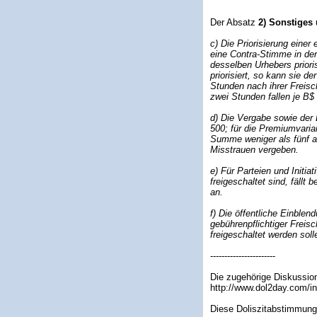
Der Absatz
2) Sonstiges
c) Die Priorisierung einer
eine Contra-Stimme in der
desselben Urhebers priori
priorisiert, so kann sie d
Stunden nach ihrer Freisc
zwei Stunden fallen je B$
d) Die Vergabe sowie der 
500; für die Premiumvarian
Summe weniger als fünf an
Misstrauen vergeben.
e) Für Parteien und Initia
freigeschaltet sind, fäll
an.
f) Die öffentliche Einbl
gebührenpflichtiger Freisc
freigeschaltet werden sol
-----------------------
Die zugehörige Diskussion 
http://www.dol2day.com/
Diese Doliszitabstimmung