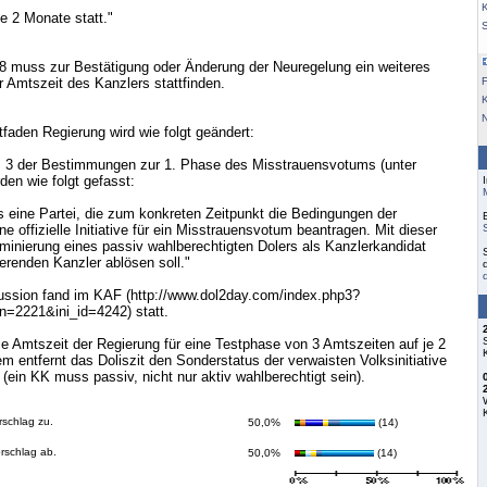
K
le 2 Monate statt."
8 muss zur Bestätigung oder Änderung der Neuregelung ein weiteres
r Amtszeit des Kanzlers stattfinden.
F
tfaden Regierung wird wie folgt geändert:
is 3 der Bestimmungen zur 1. Phase des Misstrauensvotums (unter
den wie folgt gefasst:
 eine Partei, die zum konkreten Zeitpunkt die Bedingungen der
 eine offizielle Initiative für ein Misstrauensvotum beantragen. Mit dieser
inierung eines passiv wahlberechtigten Dolers als Kanzlerkandidat
erenden Kanzler ablösen soll."
ussion fand im KAF (http://www.dol2day.com/index.php3?
n=2221&ini_id=4242) statt.
die Amtszeit der Regierung für eine Testphase von 3 Amtszeiten auf je 2
m entfernt das Doliszit den Sonderstatus der verwaisten Volksinitiative
r (ein KK muss passiv, nicht nur aktiv wahlberechtigt sein).
rschlag zu.
50,0%
(14)
orschlag ab.
50,0%
(14)