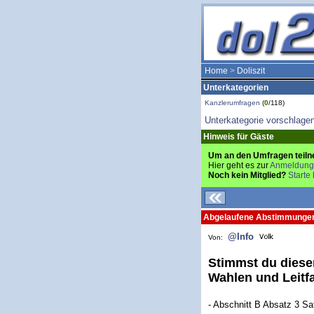
Home
>
Doliszit
Unterkategorien
Kanzlerumfragen
(
0
/118)
Unterkategorie vorschlage
Hinweis für Gäste
Um an den Umfragen teiln
Hier geht es zur
Anmeldung
Noch kein Mitglied?
Starte 
Abgelaufene Abstimmunge
@Info
Von:
Stimmst du diese
Wahlen und Leitf
- Abschnitt B Absatz 3 Sa