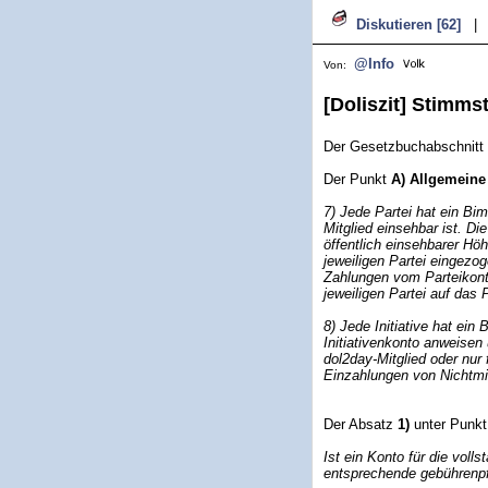
Diskutieren [62]
|
@Info
Von:
[Doliszit] Stimms
Der Gesetzbuchabschnitt
Der Punkt
A) Allgemein
7) Jede Partei hat ein Bi
Mitglied einsehbar ist. Di
öffentlich einsehbarer Höh
jeweiligen Partei eingez
Zahlungen vom Parteikont
jeweiligen Partei auf das 
8) Jede Initiative hat ei
Initiativenkonto anweisen 
dol2day-Mitglied oder nur f
Einzahlungen von Nichtmitg
Der Absatz
1)
unter Punk
Ist ein Konto für die voll
entsprechende gebührenpfl