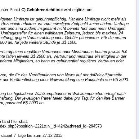
unter Punkt
C) Gebührenrichtlinie
wird ergänzt um:
 eigenen Umfrage ist gebührenpflichtig. Hat eine Umfrage nicht mehr als
 Rezension erhalten, ist zum jeweiligen Zeitpunkt keine andere Umfrage
siert und sind zudem insgesamt nicht bereits fünf oder mehr Umfragen
er Umfragesteller für einen wählbaren Zeitraum, jedoch bis maximal 24
haltung, gegen Vorauszahlung einer Gebühr priorisieren. Für die ersten
 500 an, für jede weitere Stunde je B$ 1000.
Entzug eines regulären Vertrauens oder Misstrauens kosten jeweils B$
te fallen jeweils B$ 2500 an. Vertraut und misstraut ein Mitglied in der
deren Mitgliedern, so kann es gebührenfrei reguläres Vertrauen oder
tiven, die für das Veröffentlichen von News auf der dol2day-Startseite
t bei der Veröffentlichung einer Newsmeldung eine Pauschale von B$ 2000
endung hochgeladener Wahlkampfbanner in Wahlkampfzeiten erfolgt nach
haltung. Der jeweiligen Partei fallen dabei pro Tag, für den ihre Banner
len, pauschal B$ 2000 an.
fand hier statt:
index.php3?position=2221&ini_id=4242&thread_id=294573
 dauert 7 Tage bis zum 27.12.2013.