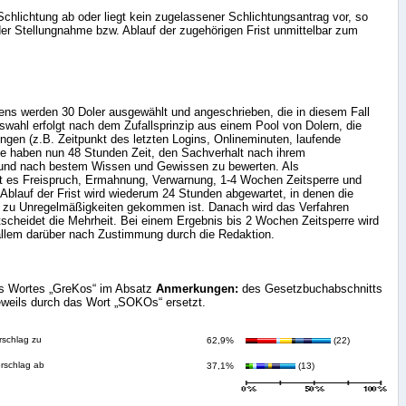
Schlichtung ab oder liegt kein zugelassener Schlichtungsantrag vor, so
r Stellungnahme bzw. Ablauf der zugehörigen Frist unmittelbar zum
ens werden 30 Doler ausgewählt und angeschrieben, die in diesem Fall
wahl erfolgt nach dem Zufallsprinzip aus einem Pool von Dolern, die
gen (z.B. Zeitpunkt des letzten Logins, Onlineminuten, laufende
ie haben nun 48 Stunden Zeit, den Sachverhalt nach ihrem
 und nach bestem Wissen und Gewissen zu bewerten. Als
t es Freispruch, Ermahnung, Verwarnung, 1-4 Wochen Zeitsperre und
blauf der Frist wird wiederum 24 Stunden abgewartet, in denen die
 zu Unregelmäßigkeiten gekommen ist. Danach wird das Verfahren
scheidet die Mehrheit. Bei einem Ergebnis bis 2 Wochen Zeitsperre wird
 allem darüber nach Zustimmung durch die Redaktion.
s Wortes „GreKos“ im Absatz
Anmerkungen:
des Gesetzbuchabschnitts
weils durch das Wort „SOKOs“ ersetzt.
rschlag zu
62,9%
(22)
orschlag ab
37,1%
(13)