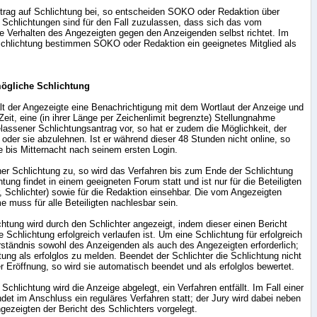
ntrag auf Schlichtung bei, so entscheiden SOKO oder Redaktion über
 Schlichtungen sind für den Fall zuzulassen, dass sich das vom
 Verhalten des Angezeigten gegen den Anzeigenden selbst richtet. Im
 Schlichtung bestimmen SOKO oder Redaktion ein geeignetes Mitglied als
ögliche Schlichtung
ält der Angezeigte eine Benachrichtigung mit dem Wortlaut der Anzeige und
eit, eine (in ihrer Länge per Zeichenlimit begrenzte) Stellungnahme
lassener Schlichtungsantrag vor, so hat er zudem die Möglichkeit, der
der sie abzulehnen. Ist er während dieser 48 Stunden nicht online, so
e bis Mitternacht nach seinem ersten Login.
er Schlichtung zu, so wird das Verfahren bis zum Ende der Schlichtung
htung findet in einem geeigneten Forum statt und ist nur für die Beteiligten
, Schlichter) sowie für die Redaktion einsehbar. Die vom Angezeigten
muss für alle Beteiligten nachlesbar sein.
htung wird durch den Schlichter angezeigt, indem dieser einen Bericht
ie Schlichtung erfolgreich verlaufen ist. Um eine Schlichtung für erfolgreich
erständnis sowohl des Anzeigenden als auch des Angezeigten erforderlich;
htung als erfolglos zu melden. Beendet der Schlichter die Schlichtung nicht
r Eröffnung, so wird sie automatisch beendet und als erfolglos bewertet.
 Schlichtung wird die Anzeige abgelegt, ein Verfahren entfällt. Im Fall einer
ndet im Anschluss ein reguläres Verfahren statt; der Jury wird dabei neben
ezeigten der Bericht des Schlichters vorgelegt.