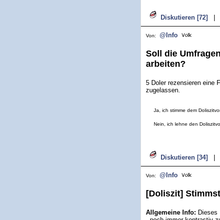
Diskutieren [72]
|
@Info
Von:
Soll die Umfragen
arbeiten?
5 Doler rezensieren eine 
zugelassen.
Ja, ich stimme dem Doliszitvo
Nein, ich lehne den Doliszitv
Diskutieren [34]
|
@Info
Von:
[Doliszit] Stimms
Allgemeine Info:
Dieses D
- noch immer kontrastiv 