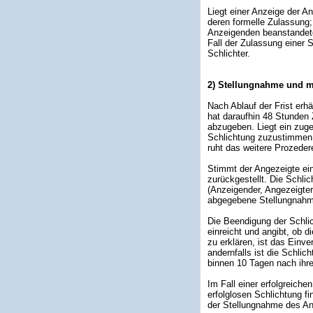
Liegt einer Anzeige der A
deren formelle Zulassung;
Anzeigenden beanstandete
Fall der Zulassung einer
Schlichter.
2) Stellungnahme und m
Nach Ablauf der Frist erh
hat daraufhin 48 Stunden Z
abzugeben. Liegt ein zuge
Schlichtung zuzustimmen o
ruht das weitere Prozeder
Stimmt der Angezeigte ein
zurückgestellt. Die Schlic
(Anzeigender, Angezeigter
abgegebene Stellungnahme 
Die Beendigung der Schlic
einreicht und angibt, ob d
zu erklären, ist das Einv
andernfalls ist die Schlic
binnen 10 Tagen nach ihre
Im Fall einer erfolgreichen
erfolglosen Schlichtung fi
der Stellungnahme des Ang