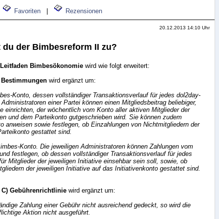
Favoriten
|
Rezensionen
20.12.2013 14:10 Uhr
t du der Bimbesreform II zu?
Leitfaden Bimbesökonomie
wird wie folgt erweitert:
e Bestimmungen
wird ergänzt um:
mbes-Konto, dessen vollständiger Transaktionsverlauf für jedes dol2day-
e Administratoren einer Partei können einen Mitgliedsbeitrag beliebiger,
e einrichten, der wöchentlich vom Konto aller aktiven Mitglieder der
ogen und dem Parteikonto gutgeschrieben wird. Sie können zudem
o anweisen sowie festlegen, ob Einzahlungen von Nichtmitgliedern der
Parteikonto gestattet sind.
n Bimbes-Konto. Die jeweiligen Administratoren können Zahlungen vom
und festlegen, ob dessen vollständiger Transaktionsverlauf für jedes
ür Mitglieder der jeweiligen Initiative einsehbar sein soll, sowie, ob
liedern der jeweiligen Initiative auf das Initiativenkonto gestattet sind.
t
C) Gebührenrichtlinie
wird ergänzt um:
ständige Zahlung einer Gebühr nicht ausreichend gedeckt, so wird die
ichtige Aktion nicht ausgeführt.