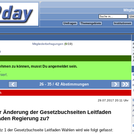
Mitgli
Umfragen
Themengebiete
Institutionen
Mitgliederbefragungen
(
0
/19)
n
ehmen zu können, musst Du angemeldet sein.
.
hier!
.
26 - 35 / 42 Abstimmungen
K
.
n
29.07.2017 20:11 Uhr
K
r Änderung der Gesetzbuchseiten Leitfaden
aden Regierung zu?
tz 1 der Gesetzbuchseite Leitfaden Wahlen wird wie folgt gefasst: