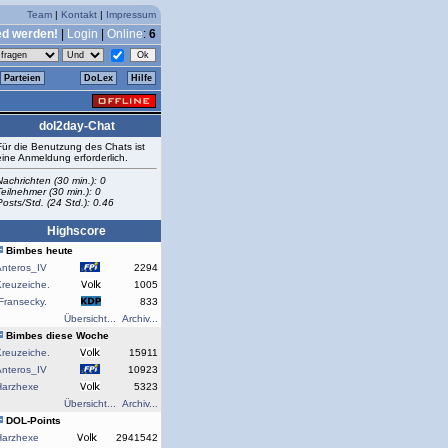
Team
|
Kontakt
|
Impressum
ed werden!
|
Login
|
Online
:
6
Parteien
DoLex
Hilfe
dol2day-Chat
Für die Benutzung des Chats ist
eine Anmeldung erforderlich.
Nachrichten (30 min.): 0
Teilnehmer (30 min.): 0
Posts/Std. (24 Std.): 0.46
Highscore
Bimbes heute
Anteros_IV
2294
reuzeiche.
1005
Fransecky.
833
Übersicht...
Archiv...
Bimbes diese Woche
reuzeiche.
15911
Anteros_IV
10923
Harzhexe
5323
Übersicht...
Archiv...
DOL-Points
Harzhexe
2941542