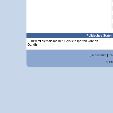
Politisches State
...Du wirst niemals meinen Geist einsperren können.
Gandhi
[
Impressum
|
Ch
© 199