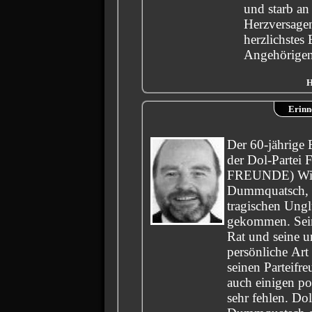
und starb an
Herzversage
herzlichstes 
Angehörigen
H
Erinn
Der 60-jährige 
der Dol-Partei 
FREUNDE) Winfr
Dummquatsch, i
tragischen Ung
gekommen. Sein 
Rat und seine 
persönliche Art
seinen Parteifr
auch einigen po
sehr fehlen. Dol