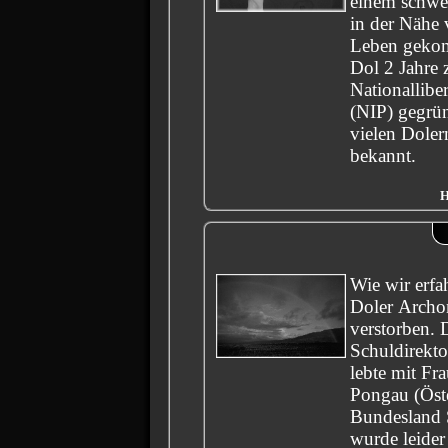
einem schwe
in der Nähe 
Leben gekom
Dol 2 Jahre 
Nationalliber
(NIP) gegrü
vielen Doler
bekannt.
H
Wie wir erfah
Doler Archo
verstorben. 
Schuldirekto
lebte mit Fr
Pongau (Öste
Bundesland 
wurde leider 