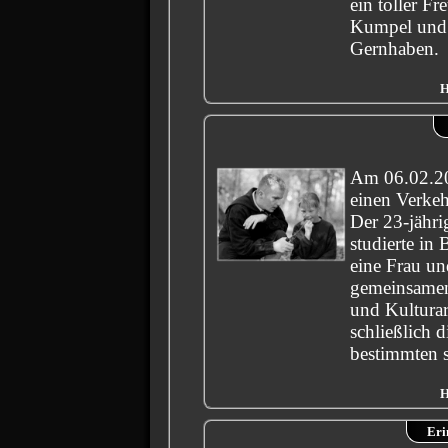
ein toller Fr
Kumpel und
Gernhaben.
H
Am 06.02.20
einen Verkeh
Der 23-jähri
studierte in 
eine Frau un
gemeinsamen
und Kulturar
schließlich d
bestimmten 
H
Eri