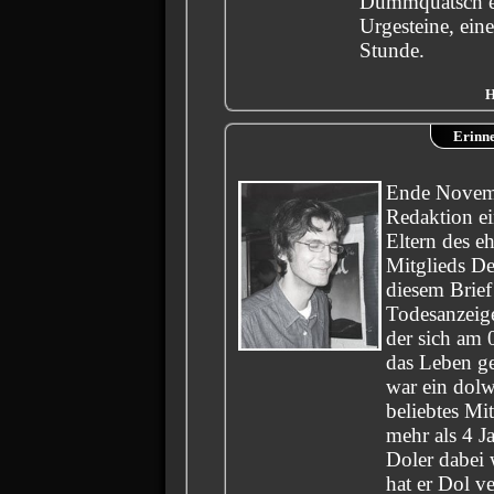
Dummquatsch ei
Urgesteine, eine
Stunde.
H
Erinn
Ende Novemb
Redaktion ei
Eltern des 
Mitglieds D
diesem Brief
Todesanzei
der sich am 
das Leben g
war ein dolw
beliebtes Mi
mehr als 4 Ja
Doler dabei
hat er Dol ve