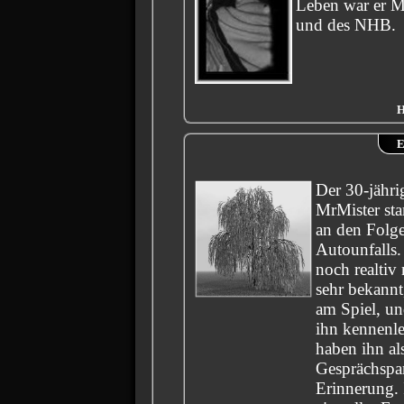
Leben war er M
und des NHB.
H
E
Der 30-jähri
MrMister st
an den Folge
Autounfalls
noch realtiv
sehr bekannt
am Spiel, un
ihn kennenle
haben ihn al
Gesprächspar
Erinnerung. 