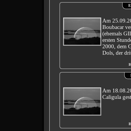
E
Am 25.09.20
Boubacar ve
(ehemals GII
ersten Stund
2000, dem G
Dols, der dr
H
Am 18.08.20
Caligula ges
H