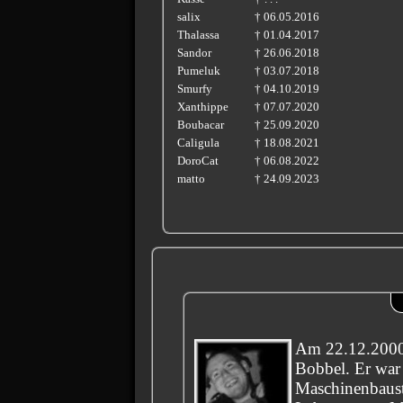
salix
† 06.05.2016
Thalassa
† 01.04.2017
Sandor
† 26.06.2018
Pumeluk
† 03.07.2018
Smurfy
† 04.10.2019
Xanthippe
† 07.07.2020
Boubacar
† 25.09.2020
Caligula
† 18.08.2021
DoroCat
† 06.08.2022
matto
† 24.09.2023
Am 22.12.2000 
Bobbel. Er war
Maschinenbaust