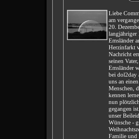
Liebe Comm
am vergange
20. Dezember
langjähriger
Emsländer a
Herzinfarkt 
Nachricht er
seinen Vater
Emsländer wa
bei dol2day 
uns an eine
Menschen, de
kennen lerne
nun plötzlich
gegangen is
unser Beilei
Wünsche - ge
Weihnachtszei
Familie und