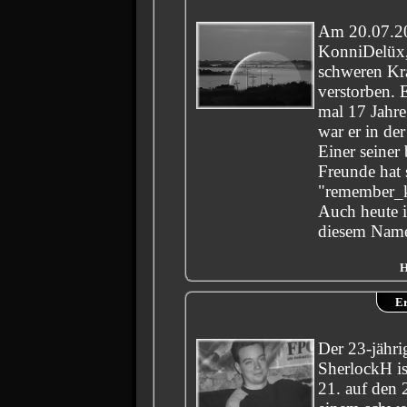
Am 20.07.20
KonniDelüx, 
schweren Kra
verstorben. 
mal 17 Jahre
war er in d
Einer seiner
Freunde hat 
"remember_
Auch heute i
diesem Name
H
E
Der 23-jähri
SherlockH is
21. auf den 