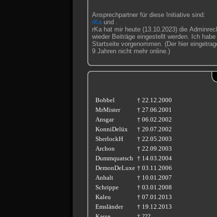
Ansprechpartner für diese Initiative sind:
rKa
und
.
rKa hat mir heute (13.10.2023) die Adminre
wieder Beiträge eingestellt werden. Ich habe
Startseite vorgenommen. (Der hier eingetrag
9 Jahren nicht mehr online.)
Bobbel
† 22.12.2000
MrMister
† 27.06.2001
Ansgar
† 06.02.2002
KonniDelüx
† 20.07.2002
SherlockH
† 22.05.2003
Archon
† 22.09.2003
Dummquatsch
† 14.03.2004
DemonDeLuxe
† 03.11.2006
Anhalt
† 10.01.2007
Schrippe
† 03.01.2008
Kaleu
† 07.01.2013
Emsländer
† 19.12.2013
Kasse
† ???