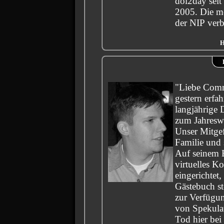
dol2day sei
2005. Die mei
der NIP verb
H
"Liebe Comm
gestern erfah
langjährige 
zum Jahreswe
Unser Mitgef
Familie und 
Auf seinem 
virtuelles 
eingerichtet,
Gästebuch st
zur Verfügun
von Spekula
Tod hier bei