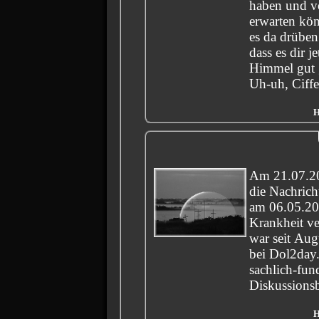
haben und v
erwarten können. Wer 
es da drüben 
dass es dir j
Himmel gut 
Uh-uh, Ciffe
H
Am 21.07.20
die Nachricht
am 06.05.20
Krankheit ver
war seit Aug
bei Dol2day.
sachlich-fun
Diskussionsb
H