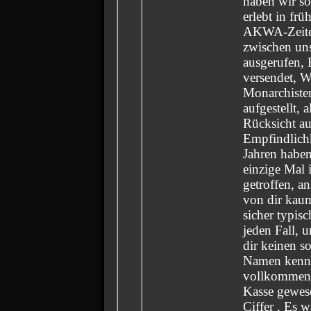
haben wir s
erlebt in fr
AKWA-Zeiten
zwischen uns
ausgerufen,
versendet, W
Monarchiste
aufgestellt, 
Rücksicht au
Empfindlichk
Jahren haben
einzige Mal 
getroffen, a
von dir kaum
sicher typis
jeden Fall, 
dir keinen s
Namen kenne,
vollkommen 
Kasse gewes
Ciffer . Es w