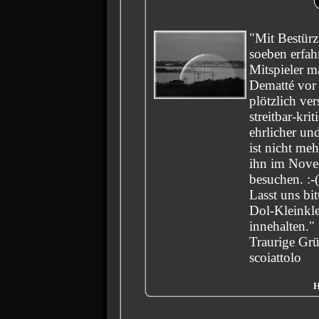
"Mit Bestürz
soeben erfah
Mitspieler m
Dematté vor 
plötzlich ver
streitbar-krit
ehrlicher und
ist nicht meh
ihn im Nove
besuchen. :-
Lasst uns bi
Dol-Kleinkl
innehalten."
Traurige Grü
scoiattolo
H