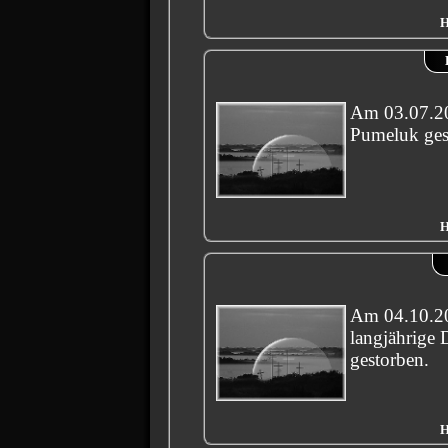
H
Am 03.07.20
Pumeluk ges
H
Am 04.10.20
langjährige 
gestorben.
H