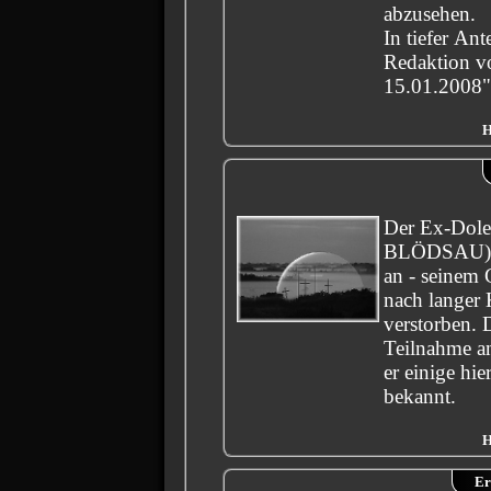
abzusehen.
In tiefer An
Redaktion v
15.01.2008"
H
Der Ex-Dole
BLÖDSAU) i
an - seinem G
nach langer 
verstorben. Durch seine
Teilnahme a
er einige hie
bekannt.
H
Er