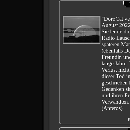
"DoroCat ve
August 202
Sie lernte d
Radio Lausc
späteren Ma
(ebenfalls D
Freundin un
lange Jahre.
Verlust nich
dieser Tod 
geschrieben 
Gedanken si
und ihren F
Verwandten. 
(Anteros)
H