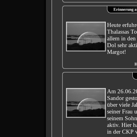
Erinnerung 
Heute erfuhr
Thalassas To
allem in den
Dol sehr aktiv. Ruhe in Fr
Margot!
H
Am 26.06.20
Sandor gest
über viele J
seiner Frau 
seinem Sohn
aktiv. Hier h
in der CKP v