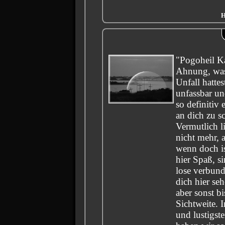
H
"Pogoheil Ka
Ahnung, was
Unfall hattest
unfassbar un
so definitiv 
an dich zu s
Vermutlich li
nicht mehr, 
wenn doch is
hier Spaß, 
lose verbun
dich hier seh
aber sonst bi
Sichtweite. 
und lustigste