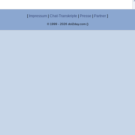
[
Impressum
|
Chat-Transkripte
|
Presse
|
Partner
]
© 1999 - 2026 dol2day.com ()