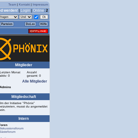
Team
|
Kontakt
|
Impressum
ed werden!
|
Login
|
Online
:
2
Parteien
DoLex
Hilfe
Mitglieder
Letzten Monat
Anzahl
aktiv: 0
gesamt: 0
Alle Mitglieder
Admins
Mitgliedschaft
Um der Initiative "Phönix"
beizutreten, musst du angemeldet
sein.
Intern
Foren
Diskussionsforum
Gästeforum