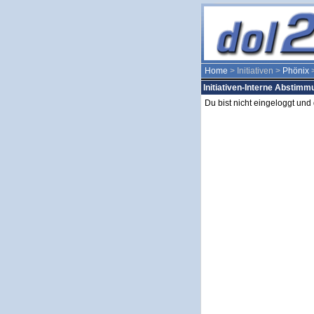
Home
> Initiativen >
Phönix
>
Initiativen-Interne Abstim
Du bist nicht eingeloggt un