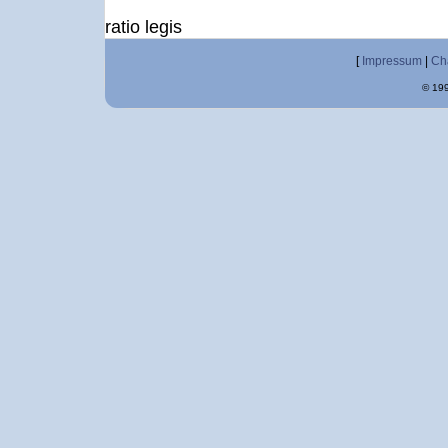
ratio legis
[
Impressum
|
Ch
© 199