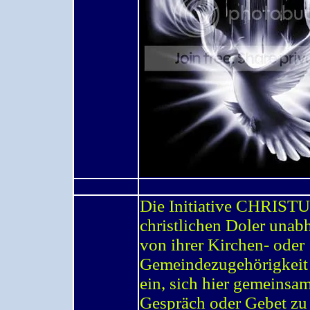
Die Initiative CHRISTUS
christlichen Doler unab
von ihrer Kirchen- oder
Gemeindezugehörigkeit
ein, sich hier gemeinsa
Gespräch oder Gebet zu 