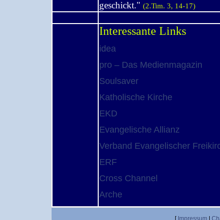
geschickt."
(2.Tim. 3, 14-17)
Interessante Links
idea
pro – Das Medienmagazin
Soulsaver
Katholische Kirche
EKD
Evangelische Allianz
Verband Evangelischer Freikir
ERF
Cross Channel
Arche
[
Impressum
|
Ch