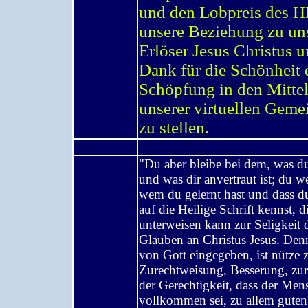
und den Lobpreis des 
unsere Beziehung zu u
Erlöser Jesus Christus 
Dank für die Schönheit 
Schöpfung in den Mitte
unserer virtuellen Geme
zu stellen.
"Du aber bleibe bei dem, was du
und was dir anvertraut ist; du we
wem du gelernt hast und dass 
auf die Heilige Schrift kennst, d
unterweisen kann zur Seligkeit 
Glauben an Christus Jesus. Denn 
von Gott eingegeben, ist nütze 
Zurechtweisung, Besserung, zur
der Gerechtigkeit, dass der Men
vollkommen sei, zu allem gute