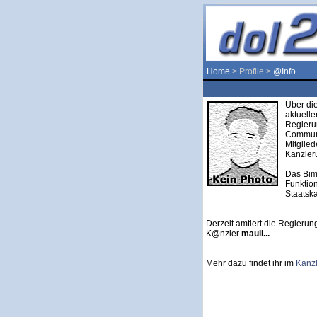
Home
> Profile >
@Info
Über die
aktuell
Regieru
Communi
Mitglie
Kanzleru
Das Bim
Funktion
Staatska
Derzeit amtiert die Regierung
K@nzler
mauli...
.
Mehr dazu findet ihr im
Kanz