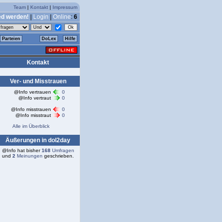
Team
|
Kontakt
|
Impressum
ed werden!
|
Login
|
Online
:
6
Parteien
DoLex
Hilfe
Kontakt
Ver- und Misstrauen
@Info vertrauen
0
@Info vertraut
0
@Info misstrauen
0
@Info misstraut
0
Alle im Überblick
Äußerungen in dol2day
@Info hat bisher
168
Umfragen
und
2
Meinungen
geschrieben.