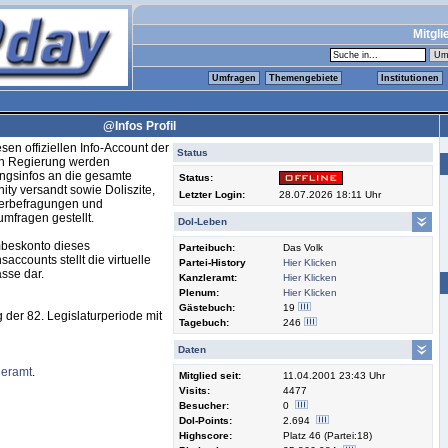
Mitgli
Umfragen
Themengebiete
Institutionen
@Infos Profil
sen offiziellen Info-Account der
Status
en Regierung werden
ngsinfos an die gesamte
Status:
ty versandt sowie Doliszite,
Letzter Login:
28.07.2026 18:11 Uhr
derbefragungen und
mfragen gestellt.
Dol-Leben
beskonto dieses
Parteibuch:
Das Volk
saccounts stellt die virtuelle
Partei-History
Hier Klicken
sse dar.
Kanzleramt:
Hier Klicken
Plenum:
Hier Klicken
Gästebuch:
19
 der 82. Legislaturperiode mit
Tagebuch:
246
Daten
leramt
.
Mitglied seit:
11.04.2001 23:43 Uhr
Visits:
4477
Besucher:
0
Dol-Points:
2.694
Highscore:
Platz 46 (Partei:18)