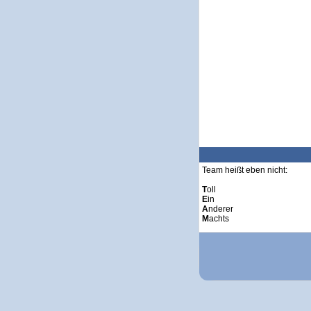
Team heißt eben nicht:
T
oll
E
in
A
nderer
M
achts