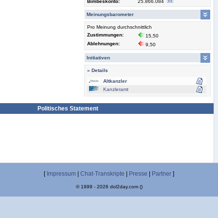
Bimbeskonto:
25.866.084
Meinungsbarometer
Pro Meinung durchschnittlich
Zustimmungen:
15,50
Ablehnungen:
9,50
Initiativen
» Details
Altkanzler
Kanzleramt
Politisches Statement
[
Impressum
|
Chat-Transkripte
|
Presse
|
Partner
]
© 1999 - 2026 dol2day.com ()