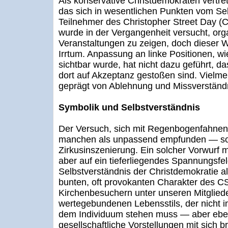
Als konservative Christdemokraten vertret
das sich in wesentlichen Punkten vom Sel
Teilnehmer des Christopher Street Day (
wurde in der Vergangenheit versucht, org
Veranstaltungen zu zeigen, doch dieser W
Irrtum. Anpassung an linke Positionen, wi
sichtbar wurde, hat nicht dazu geführt, d
dort auf Akzeptanz gestoßen sind. Vielme
geprägt von Ablehnung und Missverständ
Symbolik und Selbstverständnis
Der Versuch, sich mit Regenbogenfahne
manchen als unpassend empfunden — sog
Zirkusinszenierung. Ein solcher Vorwurf m
aber auf ein tieferliegendes Spannungsf
Selbstverständnis der Christdemokratie al
bunten, oft provokanten Charakter des C
Kirchenbesuchern unter unseren Mitgliede
wertegebundenen Lebensstils, der nicht 
dem Individuum stehen muss — aber ebe
gesellschaftliche Vorstellungen mit sich br