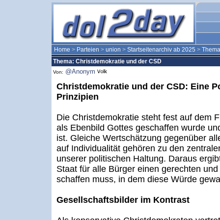
Home
>
Parteien
>
union
>
Startseitenarchiv ab 2025
>
Them
Thema: Christdemokratie und der CSD
@Anonym
Von:
Christdemokratie und der CSD: Eine Pos
Prinzipien
Die Christdemokratie steht fest auf dem
als Ebenbild Gottes geschaffen wurde un
ist. Gleiche Wertschätzung gegenüber a
auf Individualität gehören zu den zentr
unserer politischen Haltung. Daraus ergibt
Staat für alle Bürger einen gerechten un
schaffen muss, in dem diese Würde gewah
Gesellschaftsbilder im Kontrast