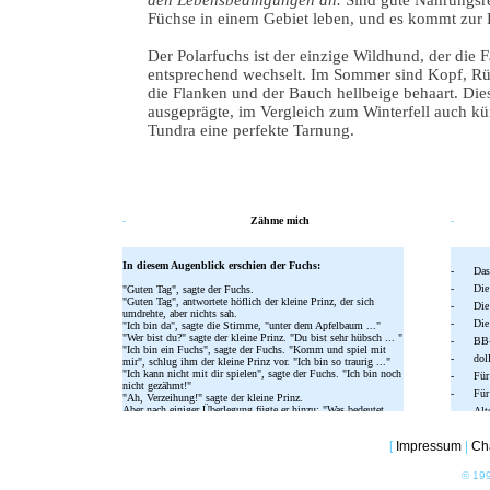
den Lebensbedingungen an.
Sind gute Nahrungsr
Füchse in einem Gebiet leben, und es kommt zur
Der Polarfuchs ist der einzige Wildhund, der die F
entsprechend wechselt. Im Sommer sind Kopf, R
die Flanken und der Bauch hellbeige behaart. Die
ausgeprägte, im Vergleich zum Winterfell auch kür
Tundra eine perfekte Tarnung.
-
Über einen Fuchs
Zähme mich
-
Spielki
In diesem Augenblick erschien der Fuchs:
-
Das
-
Die
"Guten Tag", sagte der Fuchs.
"Guten Tag", antwortete höflich der kleine Prinz, der sich
-
Die
umdrehte, aber nichts sah.
-
Die
"Ich bin da", sagte die Stimme, "unter dem Apfelbaum ..."
"Wer bist du?" sagte der kleine Prinz. "Du bist sehr hübsch ... "
-
BB
"Ich bin ein Fuchs", sagte der Fuchs. "Komm und spiel mit
-
dol
mir", schlug ihm der kleine Prinz vor. "Ich bin so traurig ..."
"Ich kann nicht mit dir spielen", sagte der Fuchs. "Ich bin noch
-
Für
nicht gezähmt!"
-
Für
"Ah, Verzeihung!" sagte der kleine Prinz.
Aber nach einiger Überlegung fügte er hinzu: "Was bedeutet
-
Alt
das: ,zähmen'?"
-
Bis
[
Impressum
|
Ch
"Du bist nicht von hier", sagte der Fuchs, "was suchst du?"
"Ich suche die Menschen", sagte der kleine Prinz. "Was bedeutet
© 199
,zähmen'?"