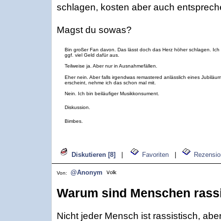
schlagen, kosten aber auch entspreche
Magst du sowas?
Bin großer Fan davon. Das lässt doch das Herz höher schlagen. Ich
ggf. viel Geld dafür aus.
Teilweise ja. Aber nur in Ausnahmefällen.
Eher nein. Aber falls irgendwas remastered anlässlich eines Jubiläu
erscheint, nehme ich das schon mal mit.
Nein. Ich bin beiläufiger Musikkonsument.
Diskussion.
Bimbes.
Diskutieren [8]
|
Favoriten
|
Rezensio
@Anonym
Von:
Warum sind Menschen rassi
Nicht jeder Mensch ist rassistisch, aber