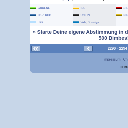
GRUENE
IDL
SII
CKP, KDP
UNION
NI
LPP
Volk, Sonstige
» Starte Deine eigene Abstimmung in d
500 Bimbes!
2290 - 229
[
Impressum
|
Ch
© 199