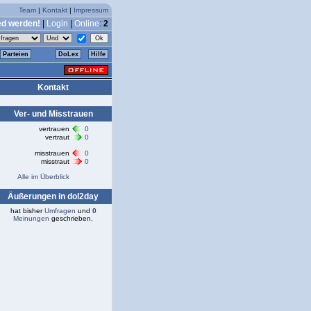
Team
|
Kontakt
|
Impressum
ed werden!
|
Login
|
Online
:
2
Parteien
DoLex
Hilfe
Kontakt
Ver- und Misstrauen
vertrauen
0
vertraut
0
misstrauen
0
misstraut
0
Alle im Überblick
Äußerungen in dol2day
hat bisher
Umfragen
und
0
Meinungen
geschrieben.