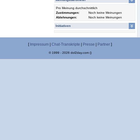
Pro Meinung durchschnittlich
Zustimmungen:
Noch keine Meinungen
Ablehnungen:
Noch keine Meinungen
Initiativen
[
Impressum
|
Chat-Transkripte
|
Presse
|
Partner
]
© 1999 - 2026 dol2day.com ()