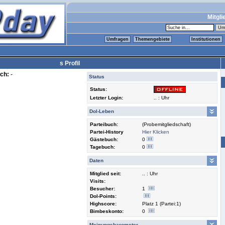
Mitgli
Umfragen
Themengebiete
Institutionen
s Profil
ch:
-
Status
Status:
Letzter Login:
.. : Uhr
Dol-Leben
Parteibuch:
(Probemitgliedschaft)
Partei-History
Hier Klicken
Gästebuch:
0
Tagebuch:
0
Daten
Mitglied seit:
.. : Uhr
Visits:
Besucher:
1
Dol-Points:
Highscore:
Platz 1 (Partei:1)
Bimbeskonto:
0
Meinungsbarometer