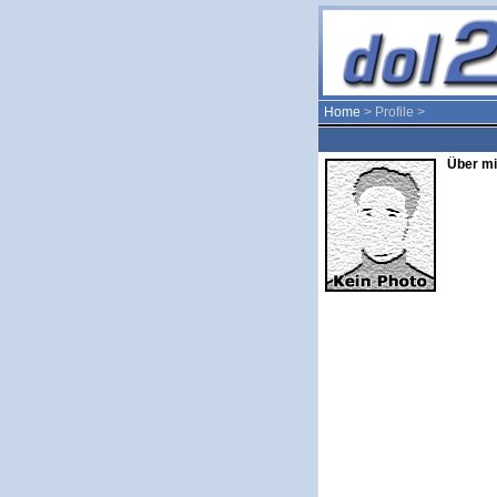
Home
> Profile >
Über mi